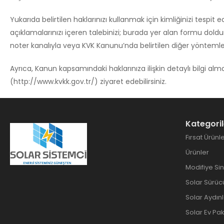
Yukarıda belirtilen haklarınızı kullanmak için kimliğinizi tespit 
açıklamalarınızı içeren talebinizi; burada yer alan formu doldura
noter kanalıyla veya KVK Kanunu’nda belirtilen diğer yöntemler 
Ayrıca, Kanun kapsamındaki haklarınıza ilişkin detaylı bilgi al
(http://www.kvkk.gov.tr/) ziyaret edebilirsiniz.
Kategoril
Fırsat Ürünle
Ürünler
Modifiye Sin
Solar Sürüc
Solar Aydın
Solar Ev Pak