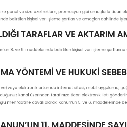
lerinize genel ve size özel reklam, promosyon gibi amaçlarla ticari e
e belirtilen kişisel veri işleme şartları ve amaçları dahilinde işle
RILDIĞI TARAFLAR VE AKTARIM 
n’un 8. ve 9. maddelerinde belirtilen kişisel veri işleme şartlarına
ANMA YÖNTEMİ VE HUKUKİ SEBEB
an ve/veya elektronik ortamda internet sitesi, mobil uygulama, ça
duğunuz kanal üzerinden tarafınıza ticari elektronik ileti gönderil
 meşru menfaatine dayalı olarak; Kanun’un 5. ve 6. maddelerinde bel
 KANUN’UN 11. MADDESİNDE SAY