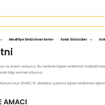
Modifiye Sinüs İnverterler
Solar Sürücüler
Sol
tni
yuyor ve önem veriyoruz. Bu nedenle kişisel verilerinizin kullanılm
nda bilgi vermek istiyoruz.
 Kanunu’nun (KVKK) 10. Maddesi uyarınca kişisel verilerinizin işlen
ME AMACI