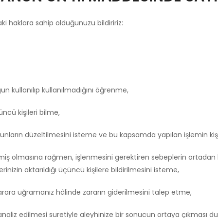
ki haklara sahip olduğunuzu bildiririz:
un kullanılıp kullanılmadığını öğrenme,
üncü kişileri bilme,
 bunların düzeltilmesini isteme ve bu kapsamda yapılan işlemin kişise
miş olmasına rağmen, işlenmesini gerektiren sebeplerin ortadan ka
nizin aktarıldığı üçüncü kişilere bildirilmesini isteme,
 zarara uğramanız hâlinde zararın giderilmesini talep etme,
 analiz edilmesi suretiyle aleyhinize bir sonucun ortaya çıkması