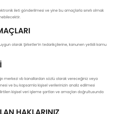
lektronik ileti gönderilmesi ve yine bu amaçlarla sınırlı olmak
nebilecektir.
AMAÇLARI
 uygun olarak Şirketler’in tedarikçilerine, kanunen yetkili kamu
İ
ğrı merkezi vb kanallardan sözlü olarak vereceğiniz veya
mesi ve bu kapsamla kişisel verilerinizin analiz edilmesi
irtilen kişisel veri işleme şartları ve amaçları doğrultusunda
ILAN HAKLARINIZ