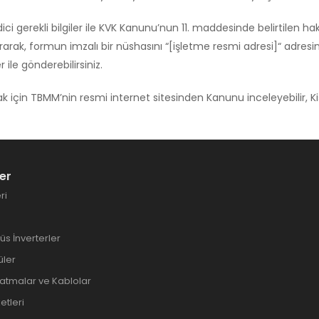
edici gerekli bilgiler ile KVK Kanunu’nun 11. maddesinde belirtilen h
rak, formun imzalı bir nüshasını “[işletme resmi adresi]“ adresine ki
ile gönderebilirsiniz.
mak için TBMM’nin resmi internet sitesinden Kanunu inceleyebilir, 
er
ri
üs İnverterler
üler
latmalar ve Kablolar
etleri