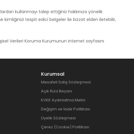
aklardan kullanmayı talep ettiğiniz hakkınıza yönelik
mliğinizi tespit edici belgeler ile bizzat elden iletebilir,
Kişisel Verileri Koruma Kurumunun internet sayfasını
Kurumsal
Mesafeli Satış Sözleşmesi
Açık Rıza Beyanı
KVKK Aydınlatma Metni
Değişim ve İade Politikası
Üyelik Sözleşmesi
Çerez (Cookie) Politikası