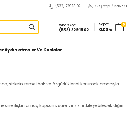
(532) 229 18 02
Giriş Yap
/
Kayıt Ol
Sepet:
0
WhatsApp:
0,00 ₺
(532) 229 18 02
ar Aydınlatmalar Ve Kablolar
asında, sizlerin temel hak ve özgürlüklerini korumak amacıyla
mesine ilişkin amaç kapsam, süre ve sizi etkileyebilecek diğer