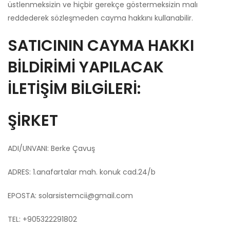
üstlenmeksizin ve hiçbir gerekçe göstermeksizin malı
reddederek sözleşmeden cayma hakkını kullanabilir.
SATICININ CAYMA HAKKI
BİLDİRİMİ YAPILACAK
İLETİŞİM BİLGİLERİ:
ŞİRKET
ADI/UNVANI: Berke Çavuş
ADRES: 1.anafartalar mah. konuk cad.24/b
EPOSTA:
solarsistemcii@gmail.com
TEL: +905322291802