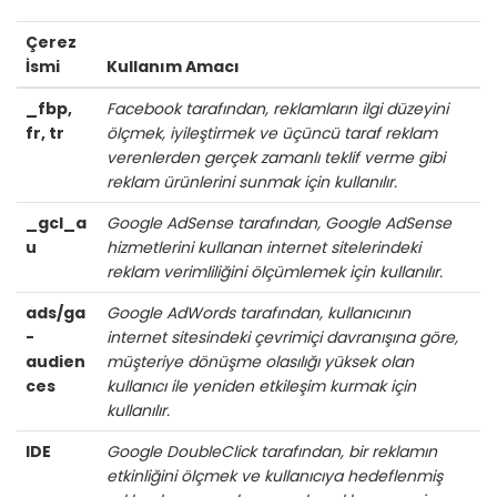
Çerez
İsmi
Kullanım Amacı
_fbp,
Facebook tarafından, reklamların ilgi düzeyini
fr, tr
ölçmek, iyileştirmek ve üçüncü taraf reklam
verenlerden gerçek zamanlı teklif verme gibi
reklam ürünlerini sunmak için kullanılır.
_gcl_a
Google AdSense tarafından, Google AdSense
u
hizmetlerini kullanan internet sitelerindeki
reklam verimliliğini ölçümlemek için kullanılır.
ads/ga
Google AdWords tarafından, kullanıcının
-
internet sitesindeki çevrimiçi davranışına göre,
audien
müşteriye dönüşme olasılığı yüksek olan
ces
kullanıcı ile yeniden etkileşim kurmak için
kullanılır.
IDE
Google DoubleClick tarafından, bir reklamın
etkinliğini ölçmek ve kullanıcıya hedeflenmiş