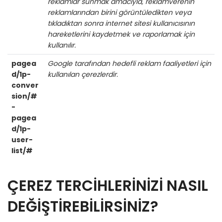
reklamlar sunmak amacıyla, reklamverenin
reklamlarından birini görüntüledikten veya
tıkladıktan sonra internet sitesi kullanıcısının
hareketlerini kaydetmek ve raporlamak için
kullanılır.
pagea
Google tarafından hedefli reklam faaliyetleri için
d/1p-
kullanılan çerezlerdir.
conver
sion/#
-
pagea
d/1p-
user-
list/#
ÇEREZ TERCİHLERİNİZİ NASIL
DEĞİŞTİREBİLİRSİNİZ?