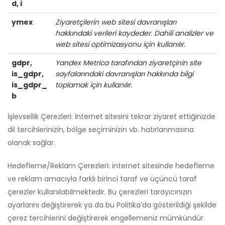
d, i
ymex
Ziyaretçilerin web sitesi davranışları
hakkındaki verileri kaydeder. Dahili analizler ve
web sitesi optimizasyonu için kullanılır.
gdpr,
Yandex Metrica tarafından ziyaretçinin site
is_gdpr,
sayfalarındaki davranışları hakkında bilgi
is_gdpr_
toplamak için kullanılır.
b
İşlevsellik Çerezleri: İnternet sitesini tekrar ziyaret ettiğinizde
dil tercihlerinizin, bölge seçiminizin vb. hatırlanmasına
olanak sağlar.
Hedefleme/Reklam Çerezleri: internet sitesinde hedefleme
ve reklam amacıyla farklı birinci taraf ve üçüncü taraf
çerezler kullanılabilmektedir. Bu çerezleri tarayıcınızın
ayarlarını değiştirerek ya da bu Politika’da gösterildiği şekilde
çerez tercihlerini değiştirerek engellemeniz mümkündür.