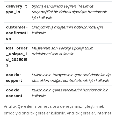
delivery_t
Sipariş esnasında seçilen "Teslimat
ype_id
Seçeneği"ni bir dahaki siparişte hatırlamak
için kullanılır.
customer-
Onaylanmış müşterinin hatırlanması için
confirmati
kullanılır.
on
last_order
Müşterinin son verdiği siparişi takip
_unique_i
edebilmesi için kullanılır.
d_2025061
3
cookie-
Kullanıcının tarayıcısının çerezleri destekleyip
support
desteklemediğini kontrol etmek için kullanılır.
cookie-
Kullanıcının çerez tercihlerini hatırlamak için
consent
kullanılır.
Analitik Çerezler: İnternet sitesi deneyiminizi iyileştirmek
amacıyla analitik çerezler kullanılır. Analitik çerezler, internet